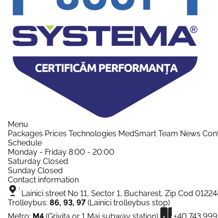
Menu
Packages
Prices
Technologies
MedSmart
Team
News
Con
Schedule
Monday - Friday
8:00 - 20:00
Saturday
Closed
Sunday
Closed
Contact information
Lainici street No 11, Sector 1, Bucharest, Zip Cod 01224
Trolleybus:
86, 93, 97
(Lainici trolleybus stop)
Metro:
M4
(Grivita or 1 Mai subway station)
+40 743 99