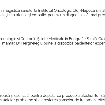
 imagistica sânului la Institutul Oncologic Cluj-Napoca și Inst
tație cu atenție și empatie, pentru un diagnostic cât mai prec
necologie și Doctor în Științe Medicale în Ecografie Fetală. Cu
i mamar, Dr. Herghelegiu pune la dispoziția pacientelor expert
asă și esențială pentru depistarea precoce a afecțiunilor sân
ventualelor probleme și la creșterea șanselor de tratament efici