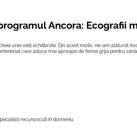
e programul Ancora: Ecografii
eia unei vieți echilibrate. Din acest motiv, ne-am alăturat Aso
arteneriat care aduce mai aproape de femei grija pentru sănă
cialiști recunoscuți în domeniu: