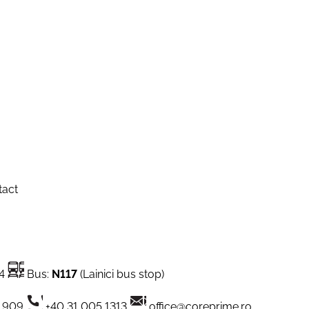
tact
4
Bus:
N117
(Lainici bus stop)
9 909
+40 31 005 1313
office@coreprime.ro