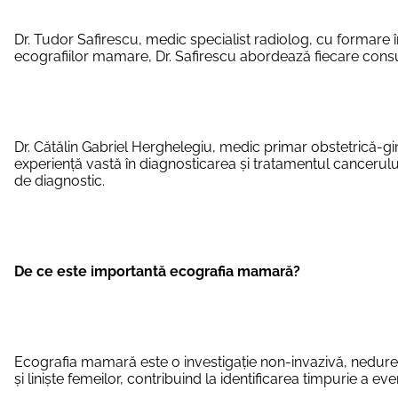
Dr. Tudor Safirescu, medic specialist radiolog, cu formare în
ecografiilor mamare, Dr. Safirescu abordează fiecare consul
Dr. Cătălin Gabriel Herghelegiu, medic primar obstetrică-gi
experiență vastă în diagnosticarea și tratamentul cancerulu
de diagnostic.
De ce este importantă ecografia mamară?
Ecografia mamară este o investigație non-invazivă, nedurero
și liniște femeilor, contribuind la identificarea timpurie a e