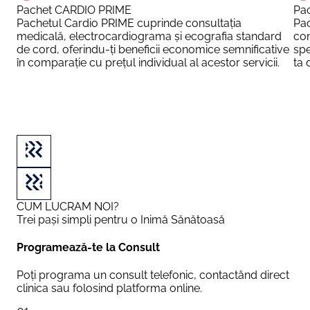
Pachet CARDIO PRIME
Pa
Pachetul Cardio PRIME cuprinde consultația
Pa
medicală, electrocardiograma și ecografia standard
con
de cord, oferindu-ți beneficii economice semnificative
spe
în comparație cu prețul individual al acestor servicii.
ta 
CUM LUCRAM NOI?
Trei pași simpli pentru o Inimă Sănătoasă
Programează-te la Consult
Poți programa un consult telefonic, contactând direct
clinica sau folosind platforma online.