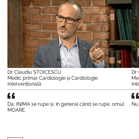
Dr. Claudiu STOICESCU
Dr
Medic primar Cardiologie și Cardiologie
Med
Intervențională
Int
Da, INIMA se rupe și, în general când se rupe, omul
Nu 
MOARE.