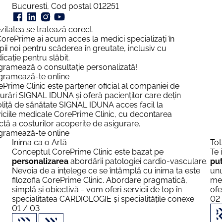
Bucuresti, Cod postal 012251
tatea se tratează corect.
rePrime ai acum acces la medici specializați în
i noi pentru scăderea în greutate, inclusiv cu
ție pentru slăbit.
amează o consultație personalizată!
amează-te online
rime Clinic este partener oficial al companiei de
rări SIGNAL IDUNA și oferă pacienților care dețin
iță de sănătate SIGNAL IDUNA acces facil la
ciile medicale CorePrime Clinic, cu decontarea
ă a costurilor acoperite de asigurare.
amează-te online
Inima ca o Artă
Tot
Conceptul CorePrime Clinic este bazat pe
Te 
personalizarea
abordării patologiei cardio-vasculare.
pu
Nevoia de a ințelege ce se întâmplă cu inima ta este
unu
filozofia CorePrime Clinic. Abordare pragmatică,
mer
simplă și obiectivă - vom oferi servicii de top în
ofe
specialitatea CARDIOLOGIE și specialitățile conexe.
02
01 / 03