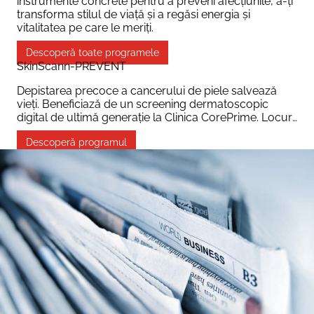
instrumente concrete pentru a preveni afecțiunile, a-ți
transforma stilul de viață și a regăsi energia și
vitalitatea pe care le meriți.
Descoperă toate programele
SkinScann-PREVENT
Depistarea precoce a cancerului de piele salvează
vieți. Beneficiază de un screening dermatoscopic
digital de ultimă generație la Clinica CorePrime. Locuri
disponibile pentru persoanele fără istoric d
Descoperă programul