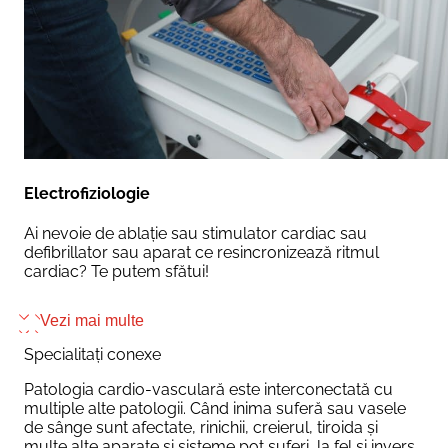
Electrofiziologie
Ai nevoie de ablație sau stimulator cardiac sau
defibrillator sau aparat ce resincronizează ritmul
cardiac? Te putem sfătui!
Vezi mai multe
Specialitați conexe
Patologia cardio-vasculară este interconectată cu
multiple alte patologii. Când inima suferă sau vasele
de sânge sunt afectate, rinichii, creierul, tiroida și
multe alte aparate și sisteme pot suferi, la fel și invers.