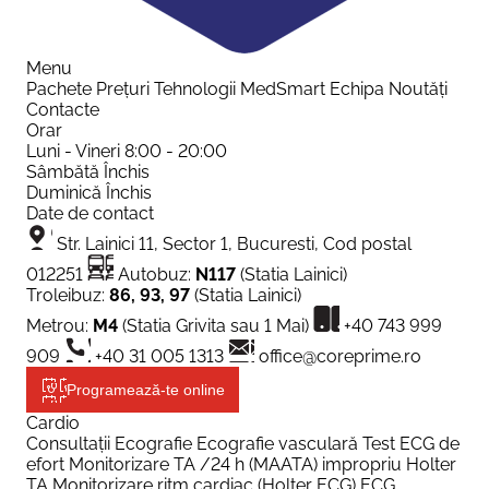
Menu
Pachete
Prețuri
Tehnologii
MedSmart
Echipa
Noutăți
Contacte
Orar
Luni - Vineri
8:00 - 20:00
Sâmbătă
Închis
Duminică
Închis
Date de contact
Str. Lainici 11, Sector 1, Bucuresti, Cod postal
012251
Autobuz:
N117
(Statia Lainici)
Troleibuz:
86, 93, 97
(Statia Lainici)
Metrou:
M4
(Statia Grivita sau 1 Mai)
+40 743 999
909
+40 31 005 1313
office@coreprime.ro
Programează-te online
Cardio
Consultații
Ecografie
Ecografie vasculară
Test ECG de
efort
Monitorizare TA /24 h (MAATA) impropriu Holter
TA
Monitorizare ritm cardiac (Holter ECG)
ECG