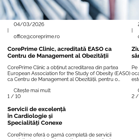
04/03/2026
|
|
office@coreprime.ro
CorePrime Clinic, acreditată EASO ca
Zi
Centru de Management al Obezității
să
CorePrime Clinic a obținut acreditarea din partea
Pe 
European Association for the Study of Obesity (EASO)
oca
ca Centru de Management al Obezității, pentru o
est
perioadă de trei ani, începând cu 1 februarie
Bol
Citește mai mult
C
2025.Această certificare este acordată centrelor
de 
1 / 10
2 /
medicale care îndeplinesc criterii riguroase de calitate,
un 
bazate pe standarde europene și academice, și
car
Servicii de excelență
în Cardiologie și
Specialități Conexe
CorePrime oferă o gamă completă de servicii