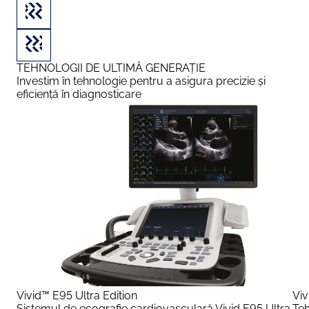
TEHNOLOGII DE ULTIMĂ GENERAȚIE
Investim în tehnologie pentru a asigura precizie și
eficiență în diagnosticare
Vivid™ E95 Ultra Edition
Viv
Sistemul de ecografie cardiovasculară Vivid E95 Ultra
Teh