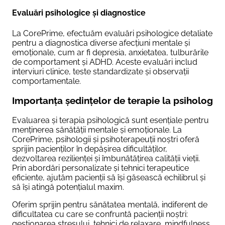
Evaluări psihologice și diagnostice
La CorePrime, efectuăm evaluări psihologice detaliate
pentru a diagnostica diverse afecțiuni mentale și
emoționale, cum ar fi depresia, anxietatea, tulburările
de comportament și ADHD. Aceste evaluări includ
interviuri clinice, teste standardizate și observații
comportamentale.
Importanța ședințelor de terapie la psiholog
Evaluarea și terapia psihologică sunt esențiale pentru
menținerea sănătății mentale și emoționale. La
CorePrime, psihologii și psihoterapeuții noștri oferă
sprijin pacienților în depășirea dificultăților,
dezvoltarea rezilienței și îmbunătățirea calității vieții.
Prin abordări personalizate și tehnici terapeutice
eficiente, ajutăm pacienții să își găsească echilibrul și
să își atingă potențialul maxim.
Oferim sprijin pentru sănătatea mentală, indiferent de
dificultatea cu care se confruntă pacienții noștri:
gestionarea stresului, tehnici de relaxare, mindfulness