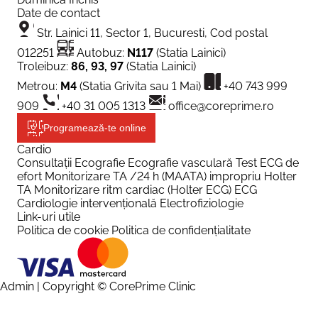
Date de contact
Str. Lainici 11, Sector 1, Bucuresti, Cod postal
012251
Autobuz:
N117
(Statia Lainici)
Troleibuz:
86, 93, 97
(Statia Lainici)
Metrou:
M4
(Statia Grivita sau 1 Mai)
+40 743 999
909
+40 31 005 1313
office@coreprime.ro
Programează-te online
Cardio
Consultații
Ecografie
Ecografie vasculară
Test ECG de
efort
Monitorizare TA /24 h (MAATA) impropriu Holter
TA
Monitorizare ritm cardiac (Holter ECG)
ECG
Cardiologie intervențională
Electrofiziologie
Link-uri utile
Politica de cookie
Politica de confidențialitate
Admin
| Copyright © CorePrime Clinic