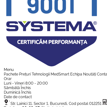
Menu
Pachete
Prețuri
Tehnologii
MedSmart
Echipa
Noutăți
Conta
Orar
Luni - Vineri
8:00 - 20:00
Sâmbătă
Închis
Duminică
Închis
Date de contact
Str. Lainici 11, Sector 1, Bucuresti, Cod postal 012251