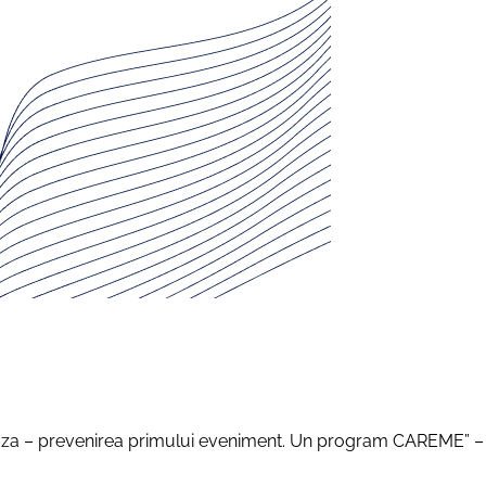
eroza – prevenirea primului eveniment. Un program CAREME” – 