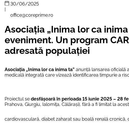
30/06/2025
|
office@coreprime.ro
Asociația „Inima lor ca inim
eveniment. Un program CAREM
adresată populației
Asociația „Inima lor ca inima ta”
anunță lansarea oficială
medicală integrată care vizează identificarea timpurie a ris
Proiectul se
desfășoară în perioada 15 iunie 2025 – 28 f
Prahova, Giurgiu, Ialomița, Călărași)
, fără a fi limitat la 
cardiovasculară, diabet zaharat sau boală renală cronică, da