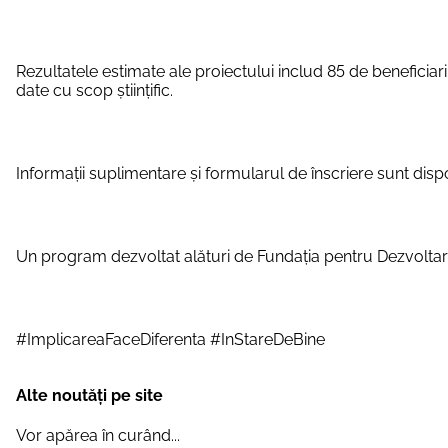
Rezultatele estimate ale proiectului includ 85 de beneficiari
date cu scop științific.
Informații suplimentare și formularul de înscriere sunt disponi
Un program dezvoltat alături de Fundația pentru Dezvoltarea 
#ImplicareaFaceDiferenta #InStareDeBine
Alte noutăți pe site
Vor apărea în curând...