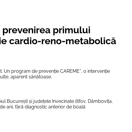
– prevenirea primului
ie cardio-reno-metabolică
ent. Un program de prevenție CAREME”
, o intervenție
dulte, aparent sănătoase.
iul București și județele învecinate
(Ilfov, Dâmbovița,
de ani, fără diagnostic anterior de boală