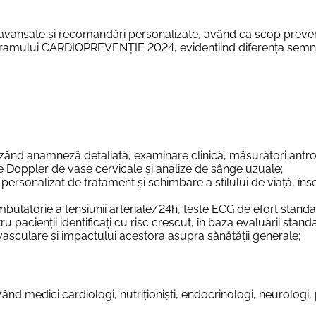
ii avansate și recomandări personalizate, având ca scop preve
gramului
CARDIOPREVENȚIE 2024
, evidențiind diferența semn
zând anamneză detaliată, examinare clinică, măsurători antrop
 Doppler de vase cervicale și analize de sânge uzuale;
personalizat de tratament și schimbare a stilului de viață, înso
bulatorie a tensiunii arteriale/24h, teste ECG de efort standard
ru pacienții identificați cu risc crescut, în baza evaluării stand
asculare și impactului acestora asupra sănătății generale;
zând medici cardiologi, nutriționiști, endocrinologi, neurologi, 