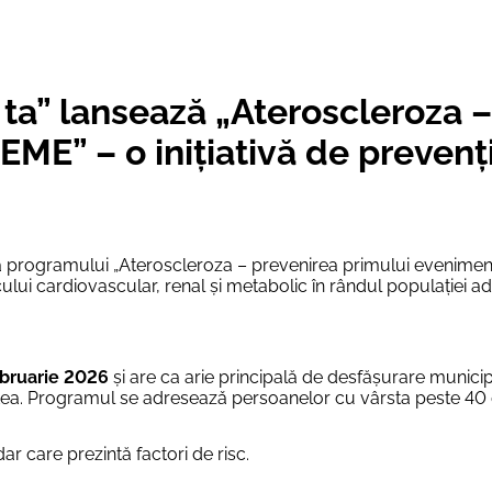
a ta” lansează „Ateroscleroza 
E” – o inițiativă de prevenț
 a programului
„Ateroscleroza – prevenirea primului evenim
cului cardiovascular, renal și metabolic în rândul populației a
ebruarie 2026
și are ca arie principală de desfășurare municip
acestea. Programul se adreseazǎ persoanelor cu vârsta peste 40 
r care prezintă factori de risc.