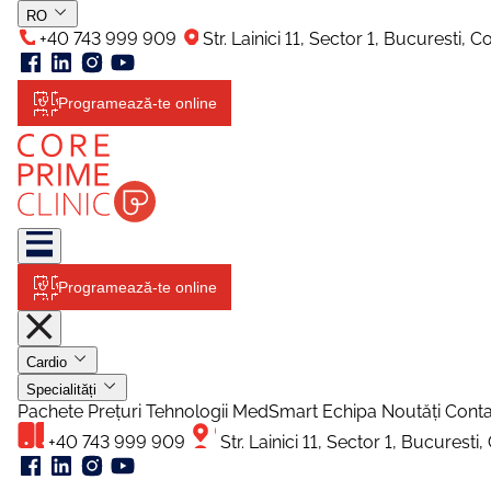
RO
+40 743 999 909
Str. Lainici 11, Sector 1, Bucuresti, 
Programează-te online
Programează-te online
Cardio
Specialități
Pachete
Prețuri
Tehnologii
MedSmart
Echipa
Noutăți
Conta
+40 743 999 909
Str. Lainici 11, Sector 1, Bucurest