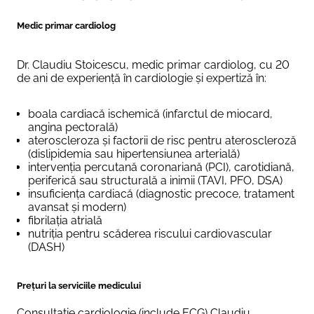
Medic primar cardiolog
Dr. Claudiu Stoicescu, medic primar cardiolog, cu 20
de ani de experiență în cardiologie și expertiză în:
boala cardiacă ischemică (infarctul de miocard,
angina pectorală)
ateroscleroza și factorii de risc pentru ateroscleroză
(dislipidemia sau hipertensiunea arterială)
intervenția percutană coronariană (PCI), carotidiană,
periferică sau structurală a inimii (TAVI, PFO, DSA)
insuficiența cardiacă (diagnostic precoce, tratament
avansat și modern)
fibrilația atrială
nutriția pentru scăderea riscului cardiovascular
(DASH)
Prețuri la serviciile medicului
Consultație cardiologie (include ECG) Claudiu