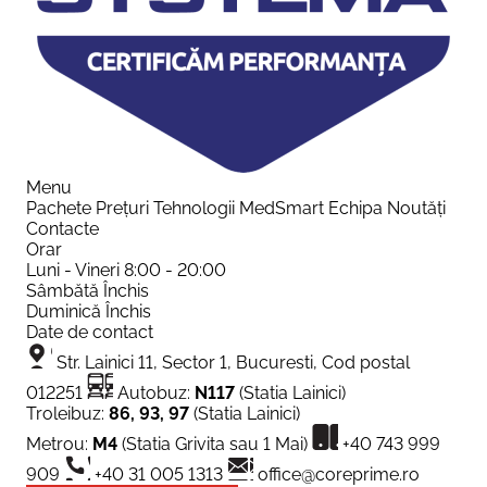
Menu
Pachete
Prețuri
Tehnologii
MedSmart
Echipa
Noutăți
Contacte
Orar
Luni - Vineri
8:00 - 20:00
Sâmbătă
Închis
Duminică
Închis
Date de contact
Str. Lainici 11, Sector 1, Bucuresti, Cod postal
012251
Autobuz:
N117
(Statia Lainici)
Troleibuz:
86, 93, 97
(Statia Lainici)
Metrou:
M4
(Statia Grivita sau 1 Mai)
+40 743 999
909
+40 31 005 1313
office@coreprime.ro