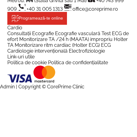
Metrou:
M4
(Statia Grivita sau 1 Mai)
+40 743 999
909
+40 31 005 1313
office@coreprime.ro
Programează-te online
Cardio
Consultații
Ecografie
Ecografie vasculară
Test ECG de
efort
Monitorizare TA /24 h (MAATA) impropriu Holter
TA
Monitorizare ritm cardiac (Holter ECG)
ECG
Cardiologie intervențională
Electrofiziologie
Link-uri utile
Politica de cookie
Politica de confidențialitate
Admin
| Copyright © CorePrime Clinic