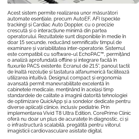
Acest sistem permite realizarea unor măsurători
automate esențiale, precum AutoEF, AFI (speckle
tracking) și Cardiac Auto Doppler, cu o precizie
crescută și o interacțiune minimă din partea
operatorului. Rezultatele sunt disponibile în medie în
doar 15 secunde, reducând semnificativ timpul de
examinare și variabilitatea inter-operatorie. Sistemul
este compatibil cu software-ul EchoPAC™, permițând
o analiză aprofundată offline și integrare facilă în
fluxurile PACS existente. Ecranul de 21.5”, panoul tactil
de înaltă rezoluție și tastatura alfanumerică facilitează
utilizarea intuitivă. Designul compact și ergonomia
avansată permit manevrabilitate excelentă în
cabinetele medicale, menținând în același timp
standardele de calitate a imaginii datorită tehnologiei
de optimizare QuickApp și a sondelor dedicate pentru
diverse aplicații clinice, inclusiv pediatrie. Prin
implementarea Vivid T8 Ultra Edition, CorePrime Clinic
oferă nu doar un plus de acuratețe în diagnostic, ci și
o infrastructură scalabilă, pregătită pentru viitorul
imagisticii cardiovasculare asistate digital.