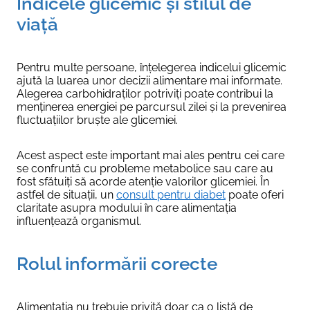
Indicele glicemic și stilul de
viață
Pentru multe persoane, înțelegerea indicelui glicemic
ajută la luarea unor decizii alimentare mai informate.
Alegerea carbohidraților potriviți poate contribui la
menținerea energiei pe parcursul zilei și la prevenirea
fluctuațiilor bruște ale glicemiei.
Acest aspect este important mai ales pentru cei care
se confruntă cu probleme metabolice sau care au
fost sfătuiți să acorde atenție valorilor glicemiei. În
astfel de situații, un
consult pentru diabet
poate oferi
claritate asupra modului în care alimentația
influențează organismul.
Rolul informării corecte
Alimentația nu trebuie privită doar ca o listă de