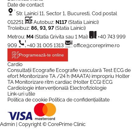
Date de contact
Str. Lainici 11, Sector 1, Bucuresti, Cod postal
012251
Autobuz:
N117
(Statia Lainici)
Troleibuz:
86, 93, 97
(Statia Lainici)
Metrou:
M4
(Statia Grivita sau 1 Mai)
+40 743 999
909
+40 31 005 1313
office@coreprime.ro
Programează-te online
Cardio
Consultații
Ecografie
Ecografie vasculară
Test ECG de
efort
Monitorizare TA /24 h (MAATA) impropriu Holter
TA
Monitorizare ritm cardiac (Holter ECG)
ECG
Cardiologie intervențională
Electrofiziologie
Link-uri utile
Politica de cookie
Politica de confidențialitate
Admin
| Copyright © CorePrime Clinic