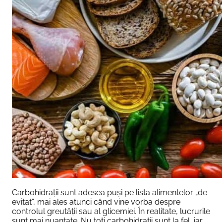
Carbohidrații sunt adesea puși pe lista alimentelor „de
evitat”, mai ales atunci când vine vorba despre
controlul greutății sau al glicemiei. În realitate, lucrurile
sunt mai nuanțate. Nu toți carbohidrații sunt la fel, iar