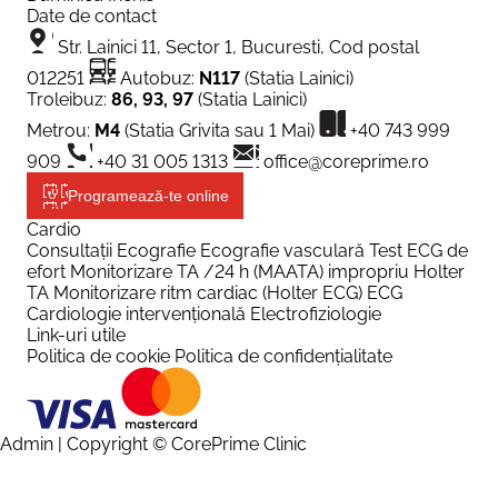
Date de contact
Str. Lainici 11, Sector 1, Bucuresti, Cod postal
012251
Autobuz:
N117
(Statia Lainici)
Troleibuz:
86, 93, 97
(Statia Lainici)
Metrou:
M4
(Statia Grivita sau 1 Mai)
+40 743 999
909
+40 31 005 1313
office@coreprime.ro
Programează-te online
Cardio
Consultații
Ecografie
Ecografie vasculară
Test ECG de
efort
Monitorizare TA /24 h (MAATA) impropriu Holter
TA
Monitorizare ritm cardiac (Holter ECG)
ECG
Cardiologie intervențională
Electrofiziologie
Link-uri utile
Politica de cookie
Politica de confidențialitate
Admin
| Copyright © CorePrime Clinic