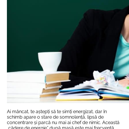
Ai mâncat, te aștepți să te simți energizat, dar în
schimb apare o stare de somnolență, lipsă de
concentrare și parcă nu mai ai chef de nimic. Această
„cădere de energie” după masă este mai frecventă