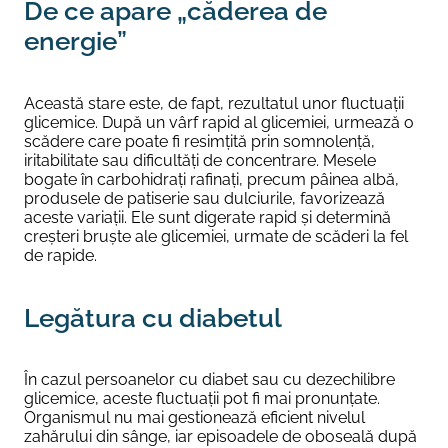
De ce apare „căderea de
energie”
Această stare este, de fapt, rezultatul unor fluctuații
glicemice. După un vârf rapid al glicemiei, urmează o
scădere care poate fi resimțită prin somnolență,
iritabilitate sau dificultăți de concentrare. Mesele
bogate în carbohidrați rafinați, precum pâinea albă,
produsele de patiserie sau dulciurile, favorizează
aceste variații. Ele sunt digerate rapid și determină
creșteri bruște ale glicemiei, urmate de scăderi la fel
de rapide.
Legătura cu diabetul
În cazul persoanelor cu diabet sau cu dezechilibre
glicemice, aceste fluctuații pot fi mai pronunțate.
Organismul nu mai gestionează eficient nivelul
zahărului din sânge, iar episoadele de oboseală după