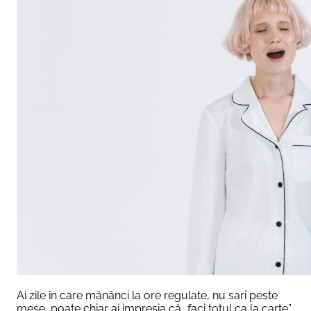
Ai zile în care mănânci la ore regulate, nu sari peste
mese, poate chiar ai impresia că „faci totul ca la carte”,