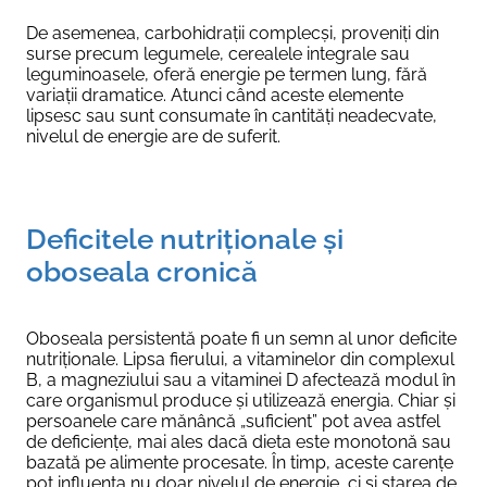
De asemenea, carbohidrații complecși, proveniți din
surse precum legumele, cerealele integrale sau
leguminoasele, oferă energie pe termen lung, fără
variații dramatice. Atunci când aceste elemente
lipsesc sau sunt consumate în cantități neadecvate,
nivelul de energie are de suferit.
Deficitele nutriționale și
oboseala cronică
Oboseala persistentă poate fi un semn al unor deficite
nutriționale. Lipsa fierului, a vitaminelor din complexul
B, a magneziului sau a vitaminei D afectează modul în
care organismul produce și utilizează energia. Chiar și
persoanele care mănâncă „suficient” pot avea astfel
de deficiențe, mai ales dacă dieta este monotonă sau
bazată pe alimente procesate. În timp, aceste carențe
pot influența nu doar nivelul de energie, ci și starea de