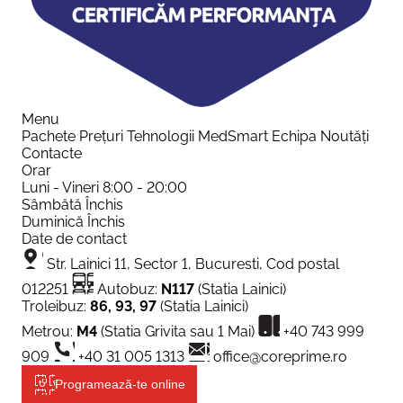
Menu
Pachete
Prețuri
Tehnologii
MedSmart
Echipa
Noutăți
Contacte
Orar
Luni - Vineri
8:00 - 20:00
Sâmbătă
Închis
Duminică
Închis
Date de contact
Str. Lainici 11, Sector 1, Bucuresti, Cod postal
012251
Autobuz:
N117
(Statia Lainici)
Troleibuz:
86, 93, 97
(Statia Lainici)
Metrou:
M4
(Statia Grivita sau 1 Mai)
+40 743 999
909
+40 31 005 1313
office@coreprime.ro
Programează-te online