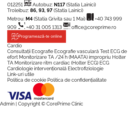
012251
Autobuz:
N117
(Statia Lainici)
Troleibuz:
86, 93, 97
(Statia Lainici)
Metrou:
M4
(Statia Grivita sau 1 Mai)
+40 743 999
909
+40 31 005 1313
office@coreprime.ro
Programează-te online
Cardio
Consultații
Ecografie
Ecografie vasculară
Test ECG de
efort
Monitorizare TA /24 h (MAATA) impropriu Holter
TA
Monitorizare ritm cardiac (Holter ECG)
ECG
Cardiologie intervențională
Electrofiziologie
Link-uri utile
Politica de cookie
Politica de confidențialitate
Admin
| Copyright © CorePrime Clinic