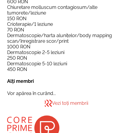
600
RON
Chiuretare molluscum contagiosum/alte
tumorete/leziune
150
RON
Crioterapie/1 leziune
70
RON
Dermatoscopie/harta alunițelor/body mapping
scan/înregistrare scor/print
1000
RON
Dermatoscopie 2-5 leziuni
250
RON
Dermatoscopie 5-10 leziuni
450
RON
Alți membri
Vor apărea în curând...
Vezi toți membrii