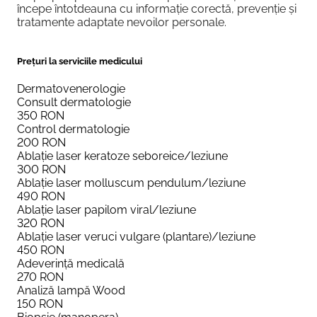
începe întotdeauna cu informație corectă, prevenție și
tratamente adaptate nevoilor personale.
Prețuri la serviciile medicului
Dermatovenerologie
Consult dermatologie
350
RON
Control dermatologie
200
RON
Ablație laser keratoze seboreice/leziune
300
RON
Ablație laser molluscum pendulum/leziune
490
RON
Ablație laser papilom viral/leziune
320
RON
Ablație laser veruci vulgare (plantare)/leziune
450
RON
Adeverință medicală
270
RON
Analiză lampă Wood
150
RON