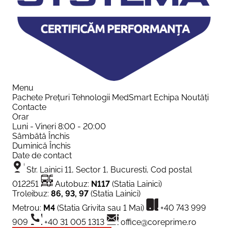
Menu
Pachete
Prețuri
Tehnologii
MedSmart
Echipa
Noutăți
Contacte
Orar
Luni - Vineri
8:00 - 20:00
Sâmbătă
Închis
Duminică
Închis
Date de contact
Str. Lainici 11, Sector 1, Bucuresti, Cod postal
012251
Autobuz:
N117
(Statia Lainici)
Troleibuz:
86, 93, 97
(Statia Lainici)
Metrou:
M4
(Statia Grivita sau 1 Mai)
+40 743 999
909
+40 31 005 1313
office@coreprime.ro