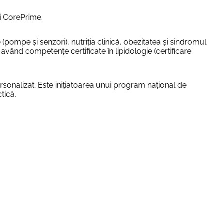
ei CorePrime.
 (pompe și senzori), nutriția clinică, obezitatea și sindromul
având competențe certificate în lipidologie (certificare
ersonalizat. Este inițiatoarea unui program național de
tică.