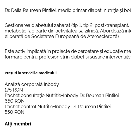
Dr. Delia Reurean Pintilei, medic primar diabet, nutriție și 
Gestionarea diabetului zaharat (tip 1, tip 2, post-transplant,
metabolic fac parte din activitatea sa zilnică. Abordează in
eliberată de Societatea Europeană de Ateroscleroză).
Este activ implicată în proiecte de cercetare și educație me
formare pentru profesioniști în diabet și susține intervenții
Prețuri la serviciile medicului
Analiză corporală Inbody
175
RON
Pachet consultație Nutriție+Inbody Dr. Reurean Pintilei
650
RON
Pachet control Nutriție+Inbody Dr. Reurean Pintilei
550
RON
Alți membri