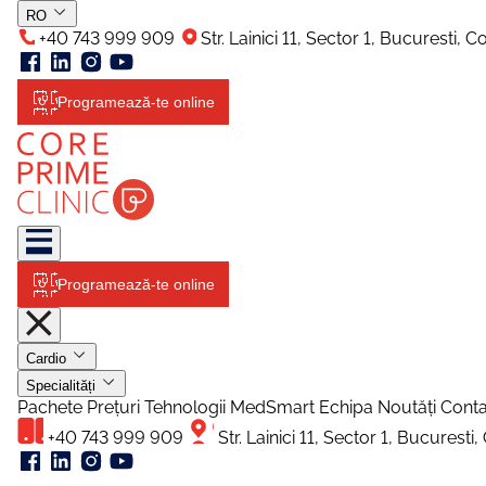
RO
+40 743 999 909
Str. Lainici 11, Sector 1, Bucuresti, 
Programează-te online
Programează-te online
Cardio
Specialități
Pachete
Prețuri
Tehnologii
MedSmart
Echipa
Noutăți
Conta
+40 743 999 909
Str. Lainici 11, Sector 1, Bucurest